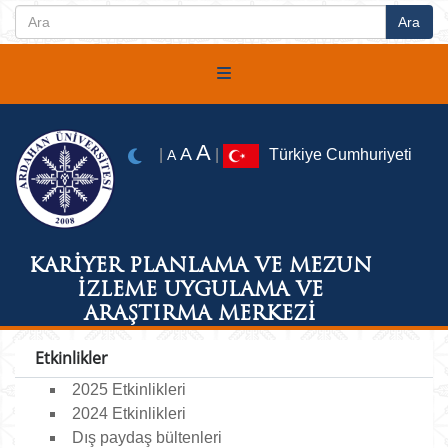
A
A
|
|
Türkiye Cumhuriyeti
A
KARİYER PLANLAMA VE MEZUN
İZLEME UYGULAMA VE
ARAŞTIRMA MERKEZİ
Etkinlikler
2025 Etkinlikleri
2024 Etkinlikleri
Dış paydaş bültenleri