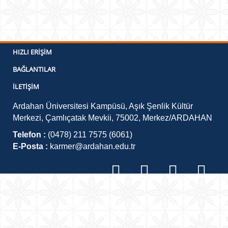
HIZLI ERIŞIM
BAĞLANTILAR
İLETIŞIM
Ardahan Üniversitesi Kampüsü, Aşık Şenlik Kültür
Merkezi, Çamlıçatak Mevkii, 75002, Merkez/ARDAHAN
Telefon :
(0478) 211 7575 (6061)
E-Posta :
karmer@ardahan.edu.tr
©
2026
Bilgi İşlem Daire Başkanlığı