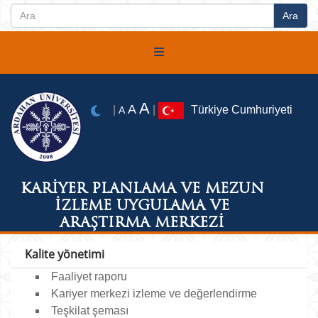
A
A
|
|
Türkiye Cumhuriyeti
A
KARİYER PLANLAMA VE MEZUN
İZLEME UYGULAMA VE
ARAŞTIRMA MERKEZİ
Kalite yönetimi
Faaliyet raporu
Kariyer merkezi izleme ve değerlendirme
Teşkilat şeması