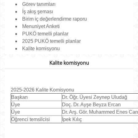
Görev tanımları
İş akış şeması
Birim iç değerlendirme raporu
Menuniyet Anketi
PUKÖ temelli planlar
2025 PUKÖ temelli planlar
Kalite komisyonu
Kalite komisyonu
2025-2026 Kalite Komisyonu
Başkan
Dr. Öğr. Üyesi Zeynep Uludağ
Üye
Doç. Dr. Ayşe Beyza Ercan
Üye
Dr. Arş. Gör. Muhammed Enes Ca
Öğrenci temsilcisi
İpek Kılıç