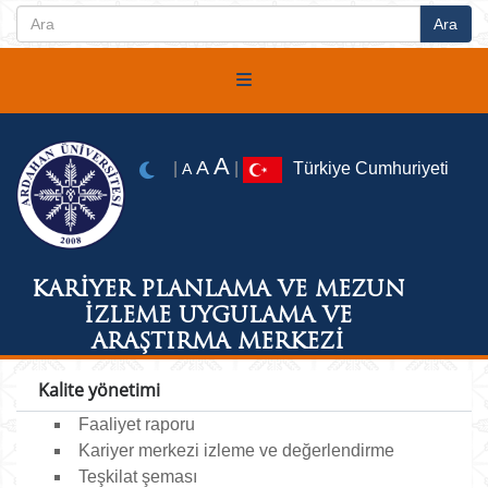
A
A
|
|
Türkiye Cumhuriyeti
A
KARİYER PLANLAMA VE MEZUN
İZLEME UYGULAMA VE
ARAŞTIRMA MERKEZİ
Kalite yönetimi
Faaliyet raporu
Kariyer merkezi izleme ve değerlendirme
Teşkilat şeması